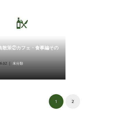
島散策②カフェ・食事編その
6.02
未分類
1
2