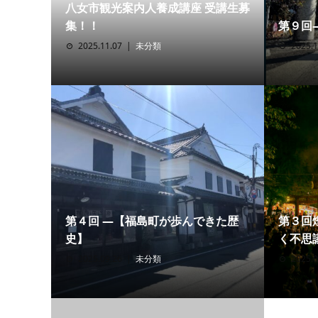
八女市観光案内人養成講座 受講生募
集！！
第９回
2025.11.07
未分類
2025.1
第４回 ―【福島町が歩んできた歴
第３回
史】
く不思議
2025.09.26
未分類
2025.0