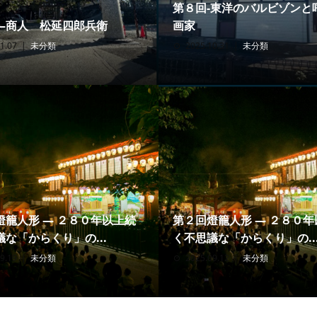
第８回-東洋のバルビゾンと
―商人 松延四郎兵衛
画家
1.07
未分類
2025.10.31
未分類
燈籠人形 ― ２８０年以上続
第２回燈籠人形 ― ２８０
な「からくり」の...
く不思議な「からくり」の..
9.19
未分類
2025.09.12
未分類