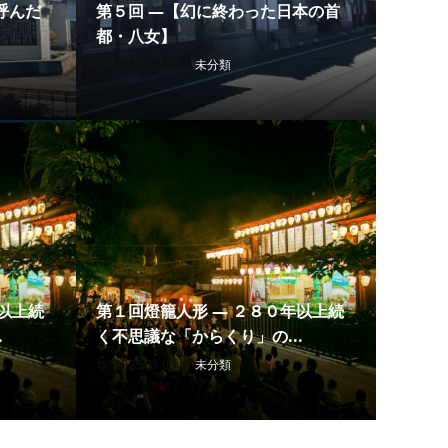
呼んだ
第５回 ―【幻に終わった日本の首
都・八女】
2025.10.03
未分類
年以上続
第１回燈籠人形 ― ２８０年以上続
.
く不思議な「からくり」の...
2025.09.05
未分類