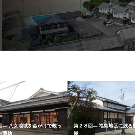
回― 八女地域を命がけで救っ
第２８回― 福島地区に残る
内蔵助
屋