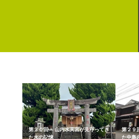
第３０回― 山内水天宮が見守ってき
第２９
た水の記憶
た中島