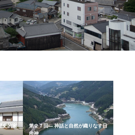
歴史的家
第２７回― 神話と自然が織りなす日
向神