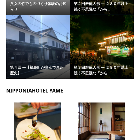
八女の竹でものづくり体験のお知
第２回燈籠人形 ― ２８０年以上
らせ
続く不思議な「から...
第４回 ―【福島町が歩んできた
第３回燈籠人形 ― ２８０年以上
歴史】
続く不思議な「から...
NIPPONIAHOTEL YAME