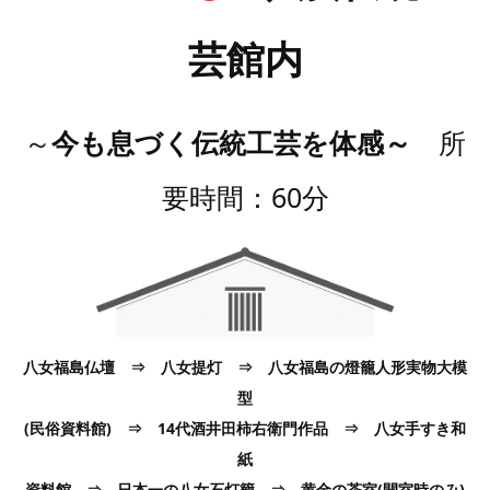
芸館内
～
今も息づく伝統工芸を体感～
所
要時間：60分
八女福島仏壇 ⇒ 八女提灯 ⇒ 八女福島の燈籠人形実物大模
型
(民俗資料館) ⇒ 14代酒井田柿右衛門作品 ⇒ 八女手すき和
紙
資料館 ⇒ 日本一の八女石灯籠 ⇒ 黄金の茶室(開室時のみ)