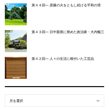
第４４回― 原爆の火をともし続ける平和の塔
第４３回― 日中親善に努めた政治家・大内暢三
第４２回― 人々の生活に根付いた工芸品
月を選択