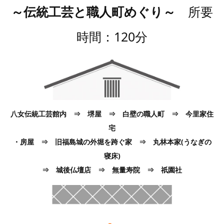
～伝統工芸と職人町めぐり～
所要
時間：120分
八女伝統工芸館内 ⇒ 堺屋 ⇒ 白壁の職人町 ⇒ 今里家住
宅
・房屋 ⇒ 旧福島城の外堀を跨ぐ家 ⇒ 丸林本家(うなぎの
寝床)
⇒ 城後仏壇店 ⇒ 無量寿院 ⇒ 祇園社