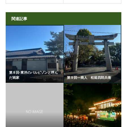
関連記事
第８回-東洋のバルビゾンと呼ん
だ画家
第９回―商人 松延四郎兵衛