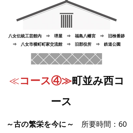
八女伝統工芸館内 ⇒ 堺屋 ⇒ 福島八幡宮 ⇒ 旧検番跡
⇒ 八女市横町町家交流館 ⇒ 旧郡役所 ⇒ 鉄道公園
≪
コース④≫
町並み西コ
ース
～古の繁栄を今に～
所要時間：60