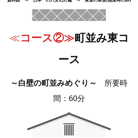
≪
コース②≫
町並み東コ
ース
～白壁の町並みめぐり～
所要時
間：60分