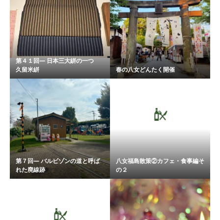
第４１回― 日本三大絣の一つ
久留米絣
春の八女どんたく開催
第７回― バルビゾンの道と呼ば
八女福島散策②カフェ・食事編そ
れた廃線跡
の２