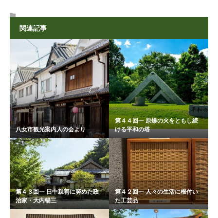
関連記事
第４４回― 原爆の火をともし続
八女市観光案内人の会より
ける平和の塔
第４３回― 日中親善に努めた政
第４２回― 人々の生活に根付い
治家・大内暢三
た工芸品