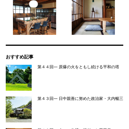
おすすめ記事
第４４回― 原爆の火をともし続ける平和の塔
第４３回― 日中親善に努めた政治家・大内暢三