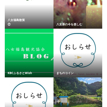
八女福島散策
② ...
八女茶の今を楽しむ
KBCふるさとWish
まちのコイン