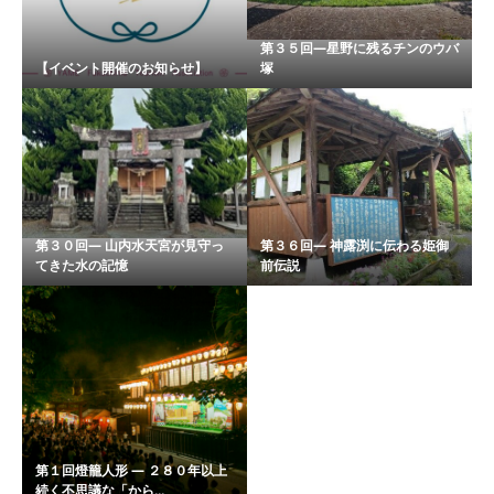
第３５回―星野に残るチンのウバ
【イベント開催のお知らせ】
塚
第３０回― 山内水天宮が見守っ
第３６回― 神露渕に伝わる姫御
てきた水の記憶
前伝説
第１回燈籠人形 ― ２８０年以上
続く不思議な「から...