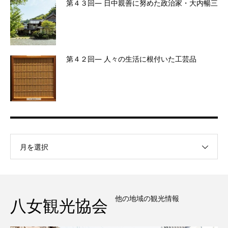
第４３回― 日中親善に努めた政治家・大内暢三
第４２回― 人々の生活に根付いた工芸品
月を選択
他の地域の観光情報
八女観光協会