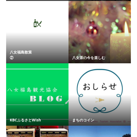
八女福島散策
② ...
八女茶の今を楽しむ
KBCふるさとWish
まちのコイン