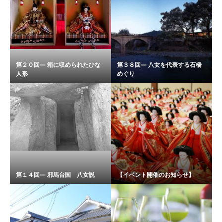
第２０回― 箱に収められたひな
第３８回― 八女を代表する石橋
人形
めぐり
第１４回― 邪馬台国 八女説
【イベント開催のお知らせ】