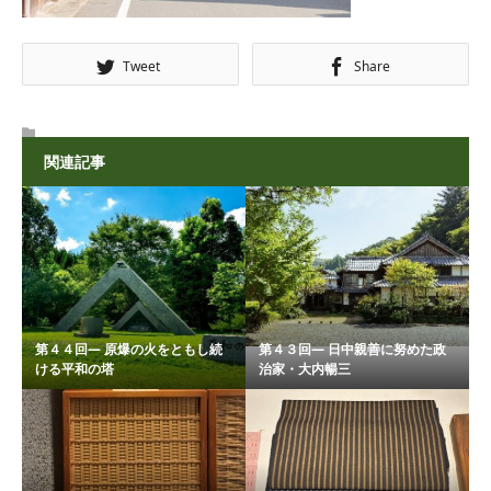
Tweet
Share
関連記事
第４４回― 原爆の火をともし続
第４３回― 日中親善に努めた政
ける平和の塔
治家・大内暢三