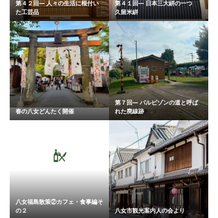
第４２回― 人々の生活に根付い
第４１回― 日本三大絣の一つ
た工芸品
久留米絣
第７回― バルビゾンの道と呼ば
春の八女どんたく開催
れた廃線跡
八女福島散策②カフェ・食事編そ
の２
八女市観光案内人の会より