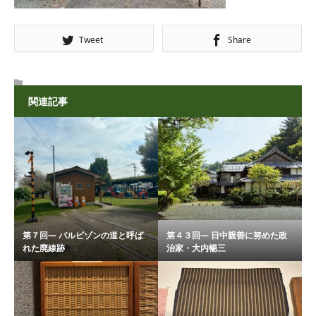
Tweet
Share
関連記事
第７回― バルビゾンの道と呼ば
第４３回― 日中親善に努めた政
れた廃線跡
治家・大内暢三