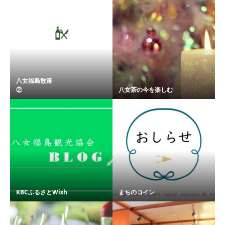
八女福島散策
② ...
八女茶の今を楽しむ
KBCふるさとWish
まちのコイン