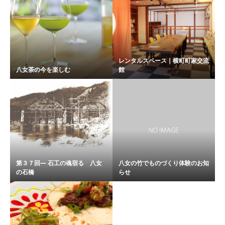
レンタルスペース｜横町町家交流
八女茶の今を楽しむ
館
第３７回― 石工の魂宿る 八女
八女の竹でものづくり体験のお知
の石橋
らせ