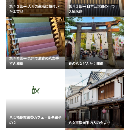
第４２回― 人々の生活に根付い
第４１回― 日本三大絣の一つ
た工芸品
久留米絣
第４０回― 九州で最古の八女手
すき和紙
春の八女どんたく開催
八女福島散策②カフェ・食事編そ
の２
八女市観光案内人の会より