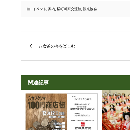
イベント
,
案内
,
横町町家交流館
,
観光協会
八女茶の今を楽しむ
関連記事