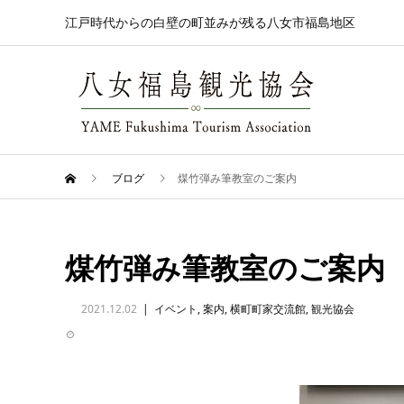
江戸時代からの白壁の町並みが残る八女市福島地区
ブログ
煤竹弾み筆教室のご案内
煤竹弾み筆教室のご案内
2021.12.02
イベント
,
案内
,
横町町家交流館
,
観光協会