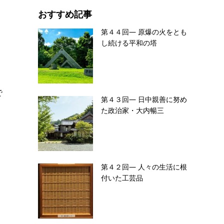
おすすめ記事
第４４回― 原爆の火をとも
し続ける平和の塔
で
第４３回― 日中親善に努め
た政治家・大内暢三
第４２回― 人々の生活に根
付いた工芸品