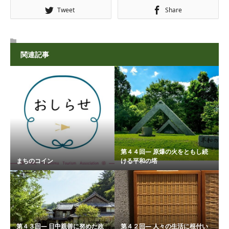
Tweet
Share
関連記事
第４４回― 原爆の火をともし続
まちのコイン
ける平和の塔
第４３回― 日中親善に努めた政
第４２回― 人々の生活に根付い