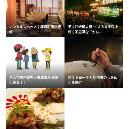
レンタルスペース｜横町町家交流
第１回燈籠人形 ― ２８０年以上
館
続く不思議な「から...
八女市観光案内人養成講座 受講
第３９回― 祈りや供養の心を伝
生募集！！
える提灯