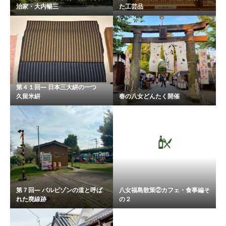
治家・大内暢三
た工芸品
第４１回― 日本三大絣の一つ
久留米絣
春の八女どんたく開催
第７回― バルビゾンの道と呼ば
八女福島散策②カフェ・食事編そ
れた廃線跡
の２