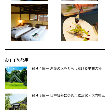
おすすめ記事
第４４回― 原爆の火をともし続ける平和の塔
第４３回― 日中親善に努めた政治家・大内暢三