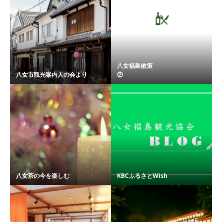
八女福島散策
八女市観光案内人の会より
② ..
八女茶の今を楽しむ
KBCふるさとWish