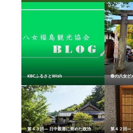
KBCふるさとWish
春の八女ど
第４３回― 日中親善に努めた政治
第４２回―