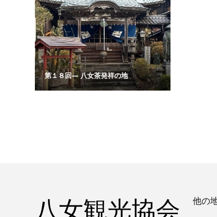
第１８回― 八女茶発祥の地
八女観光協会
他の