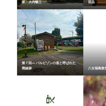
家・大内暢三
芸品
第７回― バルビゾンの道と呼ばれた
廃線跡
八女福島散