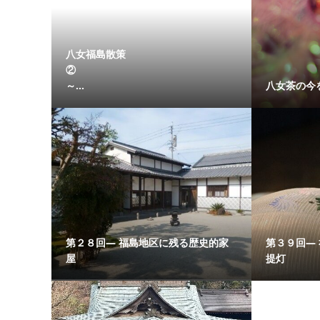
八女福島散策
②
～...
八女茶の今
第２８回― 福島地区に残る歴史的家
第３９回―
屋
提灯