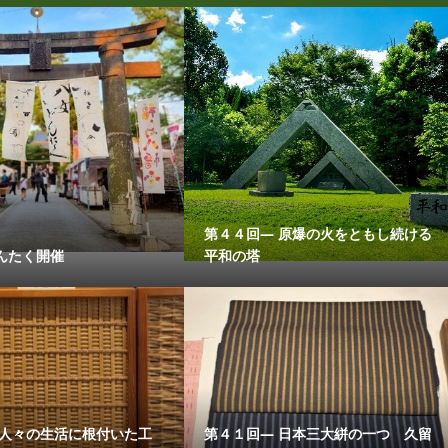
第４４回― 原爆の火をともし続ける
んたく開催
平和の塔
 人々の生活に根付いた工
第４１回― 日本三大絣の一つ 久留