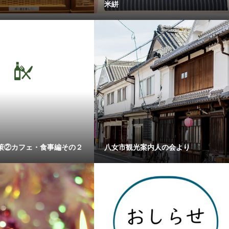
米絣
策②カフェ・食事編その２
八女市観光案内人の会より