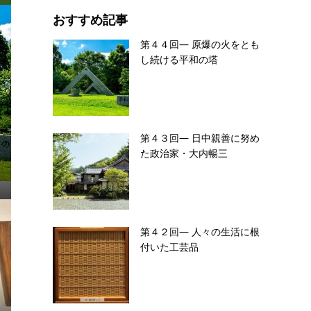
おすすめ記事
第４４回― 原爆の火をとも
し続ける平和の塔
第４３回― 日中親善に努め
た政治家・大内暢三
第４２回― 人々の生活に根
付いた工芸品