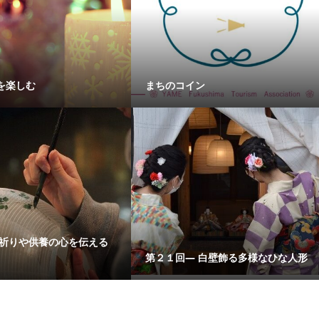
を楽しむ
まちのコイン
 祈りや供養の心を伝える
第２１回― 白壁飾る多様なひな人形