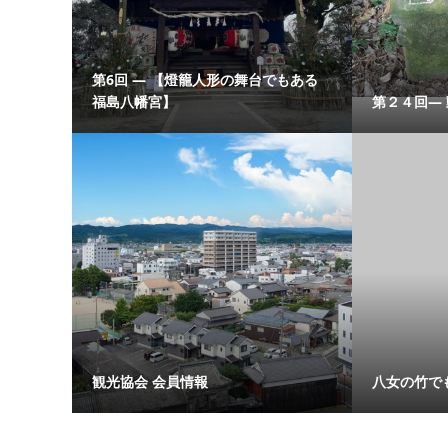
第6回 ― 【燈籠人形の舞台でもある
福島八幡宮】
第２４回―
観光協会 会員情報
八女の竹で