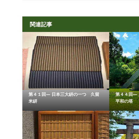
関連記事
第４１回― 日本三大絣の一つ 久留
第４４回―
米絣
平和の塔