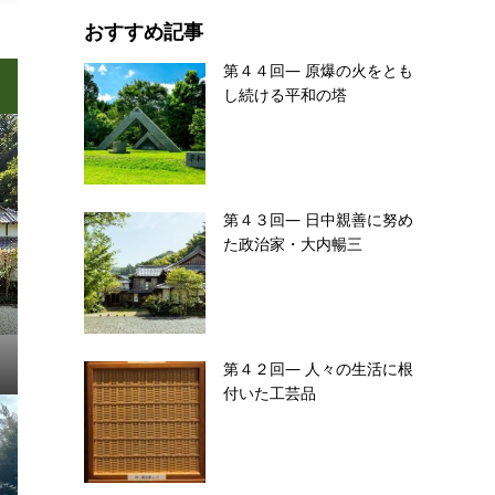
おすすめ記事
第４４回― 原爆の火をとも
し続ける平和の塔
第４３回― 日中親善に努め
た政治家・大内暢三
第４２回― 人々の生活に根
付いた工芸品