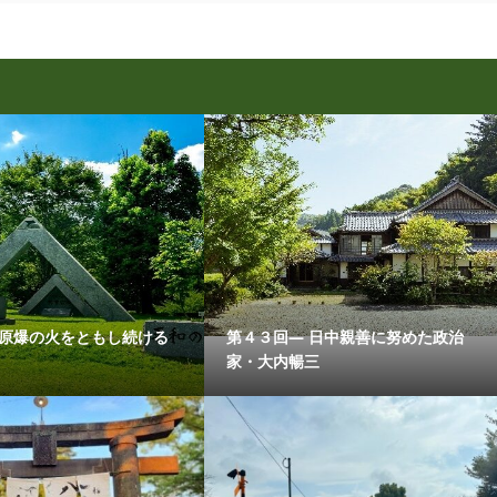
 原爆の火をともし続ける
第４３回― 日中親善に努めた政治
家・大内暢三