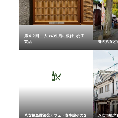
第４２回― 人々の生活に根付いた工
芸品
春の八女ど
八女福島散策②カフェ・食事編その２
八女市観光