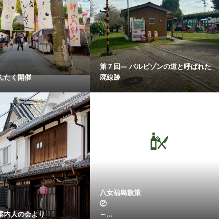
第７回― バルビゾンの道と呼ばれた
んたく開催
廃線跡
八女福島散策
案内人の会より
～...