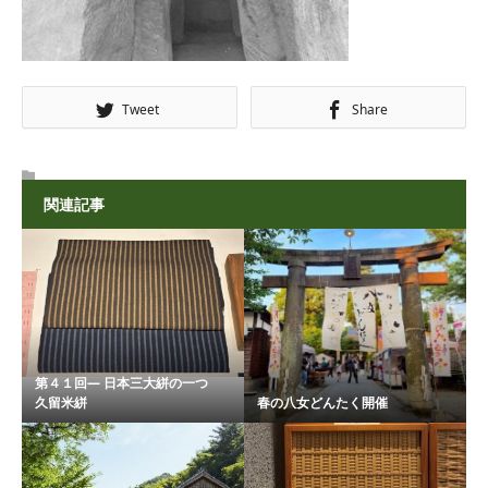
Tweet
Share
関連記事
第４１回― 日本三大絣の一つ
久留米絣
春の八女どんたく開催