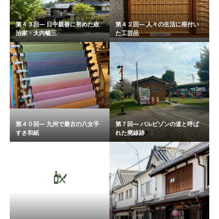
第４３回― 日中親善に努めた政
第４２回― 人々の生活に根付い
治家・大内暢三
た工芸品
第４０回― 九州で最古の八女手
第７回― バルビゾンの道と呼ば
すき和紙
れた廃線跡