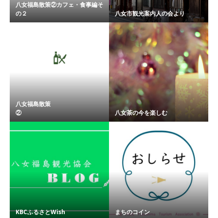
八女福島散策②カフェ・食事編そ
の２
八女市観光案内人の会より
八女福島散策
② ...
八女茶の今を楽しむ
KBCふるさとWish
まちのコイン