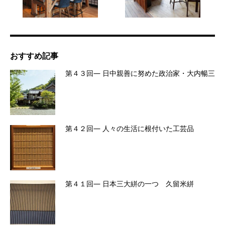
おすすめ記事
第４３回― 日中親善に努めた政治家・大内暢三
第４２回― 人々の生活に根付いた工芸品
第４１回― 日本三大絣の一つ 久留米絣