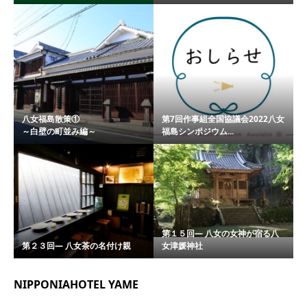
八女福島散策①
第7回作事組全国協議会2022八女
～白壁の町並み編～
福島シンポジウム...
第１５回― 八女の女神が宿る八
第２３回― 八女茶の名付け親
女津媛神社
NIPPONIAHOTEL YAME