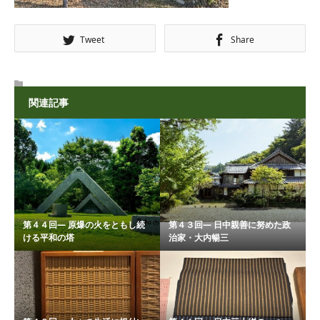
Tweet
Share
関連記事
第４４回― 原爆の火をともし続
第４３回― 日中親善に努めた政
ける平和の塔
治家・大内暢三