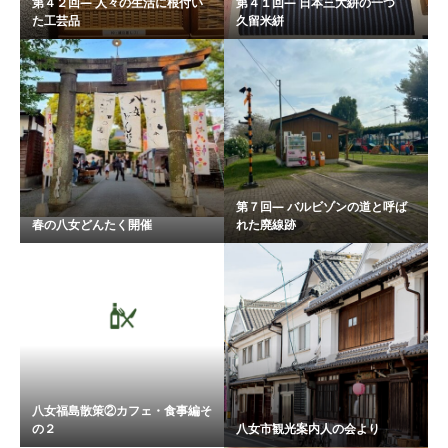
第４２回― 人々の生活に根付い
第４１回― 日本三大絣の一つ
た工芸品
久留米絣
第７回― バルビゾンの道と呼ば
春の八女どんたく開催
れた廃線跡
八女福島散策②カフェ・食事編そ
の２
八女市観光案内人の会より