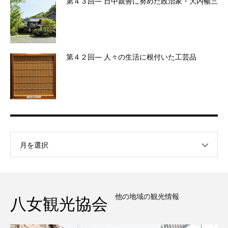
第４３回― 日中親善に努めた政治家・大内暢三
第４２回― 人々の生活に根付いた工芸品
月を選択
他の地域の観光情報
八女観光協会