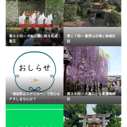
第３２回― 大杣公園に眠る良成
第１７回― 童男山古墳と徐福伝
親王
説
「感染防止ステッカー」で安心を
第２６回― 大藤広がる素盞嗚神
ＰＲしませんか？
社