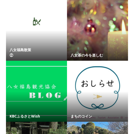
八女福島散策
② ...
八女茶の今を楽しむ
KBCふるさとWish
まちのコイン