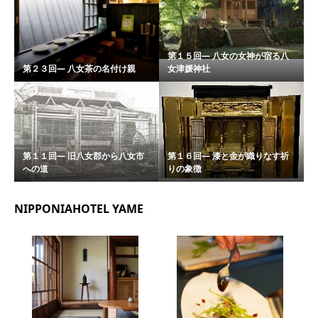
第１５回― 八女の女神が宿る八
第２３回― 八女茶の名付け親
女津媛神社
第１１回― 旧八女郡から八女市
第１６回― 漆と金が織りなす祈
への道
りの象徴
NIPPONIAHOTEL YAME