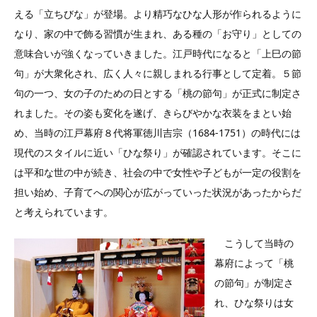
える「立ちびな」が登場。より精巧なひな人形が作られるように
なり、家の中で飾る習慣が生まれ、ある種の「お守り」としての
意味合いが強くなっていきました。江戸時代になると「上巳の節
句」が大衆化され、広く人々に親しまれる行事として定着。５節
句の一つ、女の子のための日とする「桃の節句」が正式に制定さ
れました。その姿も変化を遂げ、きらびやかな衣装をまとい始
め、当時の江戸幕府８代将軍徳川吉宗（1684-1751）の時代には
現代のスタイルに近い「ひな祭り」が確認されています。そこに
は平和な世の中が続き、社会の中で女性や子どもが一定の役割を
担い始め、子育てへの関心が広がっていった状況があったからだ
と考えられています。
こうして当時の
幕府によって「桃
の節句」が制定さ
れ、ひな祭りは女