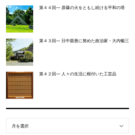
第４４回― 原爆の火をともし続ける平和の塔
第４３回― 日中親善に努めた政治家・大内暢三
第４２回― 人々の生活に根付いた工芸品
月を選択