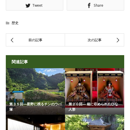
Tweet
Share
歴史
関連記事
第３５回―星野に残るチンのウバ
第２０回― 箱に収められたひな
塚
人形