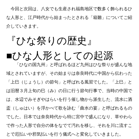
今回と次回は、八女でも生産され福島地区で数多く飾られるひ
な人形と、江戸時代から始まったとされる「箱雛」についてご紹
介していきます。
『ひな祭りの歴史』
■ひな人形としての起源
「ひなの国九州」と呼ばれるほど九州はひな祭りが盛んな地
域とされていますが、その始まりは奈良時代に中国から伝わった
「上巳（じょうし）の節句」と呼ばれる風習でした。「上巳」と
は旧暦３月上旬の巳（み）の日に行う節句行事で、当時の中国で
は、水辺でみそぎやはらいを行う催し物から派生した、流水に酒
盃（しゅはい）を浮かべて歌を詠む「曲水の宴」と呼ばれるもの
でした。日本では奈良時代から特に宮中で盛んになり、草やわら
で作った人形で自分の体をなでて汚れを移し、それを川に流すこ
とで厄払いや邪気払いを行う儀式へと変化していきました。