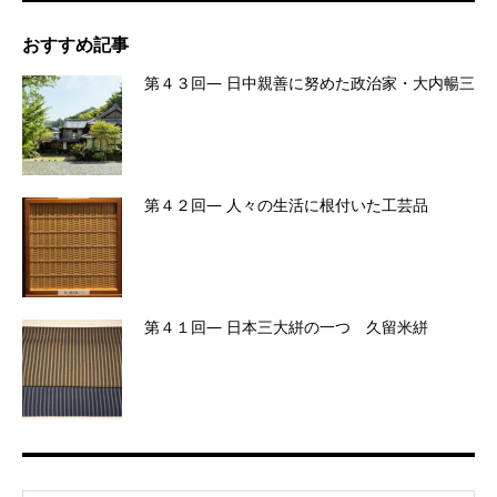
おすすめ記事
第４３回― 日中親善に努めた政治家・大内暢三
第４２回― 人々の生活に根付いた工芸品
第４１回― 日本三大絣の一つ 久留米絣