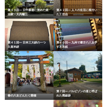
第４３回― 日中親善に努めた政
第４２回― 人々の生活に根付い
治家・大内暢三
た工芸品
第４１回― 日本三大絣の一つ
第４０回― 九州で最古の八女手
久留米絣
すき和紙
第７回― バルビゾンの道と呼ば
春の八女どんたく開催
れた廃線跡