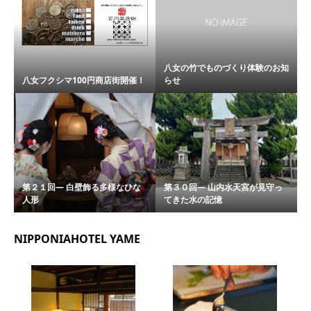
八女の竹でものづくり体験のお知
八女フクシマ100円商店街開催！
らせ
第２１回― 白壁飾る多様なひな
第３０回― 山内水天宮が見守っ
人形
てきた水の記憶
NIPPONIAHOTEL YAME