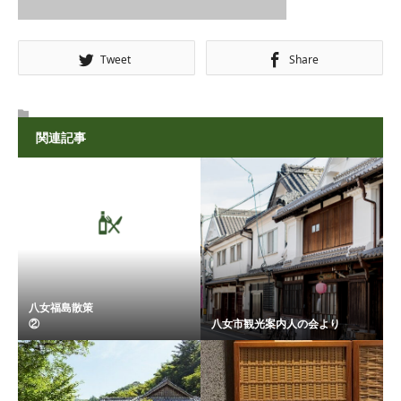
Tweet
Share
関連記事
八女福島散策
② ...
八女市観光案内人の会より