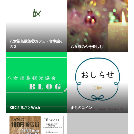
八女福島散策②カフェ・食事編そ
の２
八女茶の今を楽しむ
KBCふるさとWish
まちのコイン