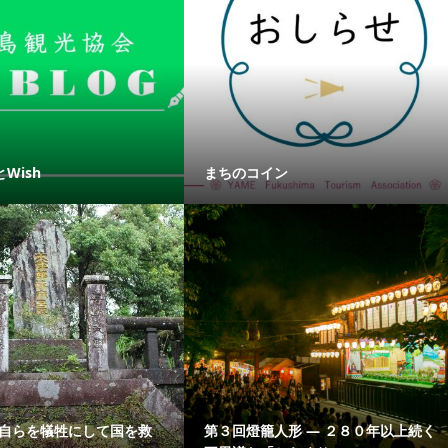
Wish
まちのコイン
 自らを犠牲にして国を救
第３回燈籠人形 ― ２８０年以上続く