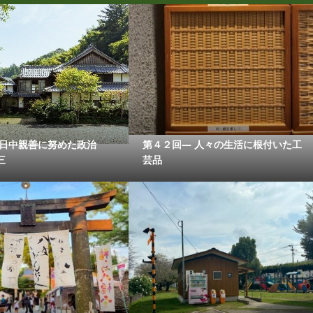
 日中親善に努めた政治
第４２回― 人々の生活に根付いた工
三
芸品