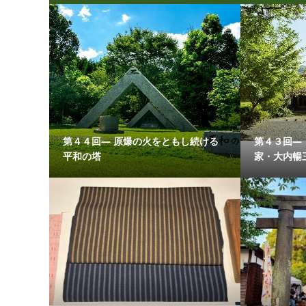
第４４回― 原爆の火をともし続ける
第４３回―
平和の塔
家・大内暢