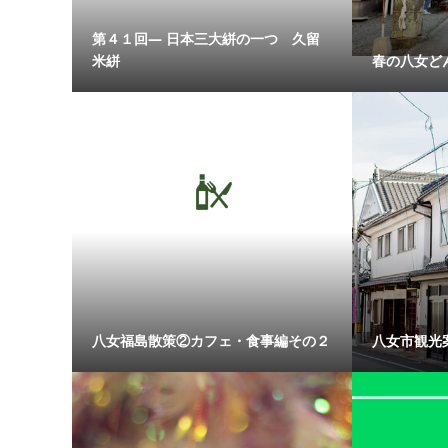
第４１回― 日本三大絣の一つ 久留
米絣
春の八女ど
八女福島散策②カフェ・食事編その２
八女市観光