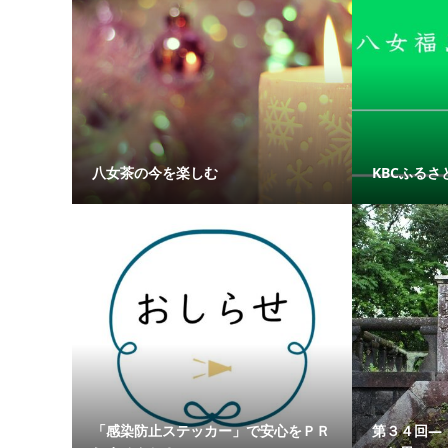
八女茶の今を楽しむ
KBCふるさと
「感染防止ステッカー」で安心をＰＲ
第３４回―