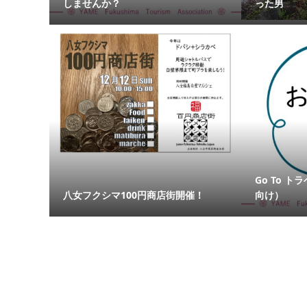
しませんか？
った男
Go To 
八女フクシマ100円商店街開催！
向け）