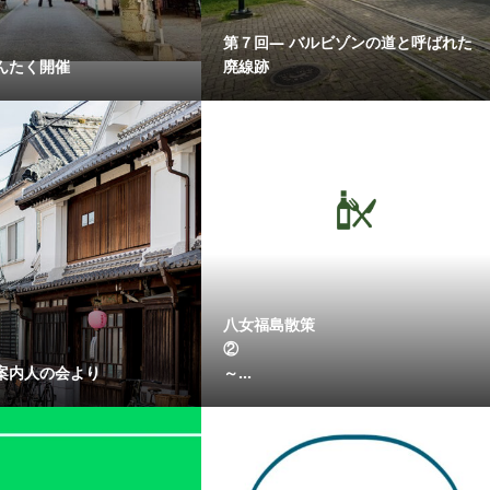
第７回― バルビゾンの道と呼ばれた
んたく開催
廃線跡
八女福島散策
案内人の会より
～...