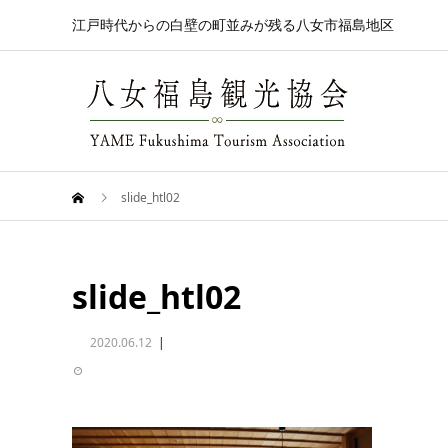
江戸時代からの白壁の町並みが残る八女市福島地区
slide_htl02
slide_htl02
2020.06.12