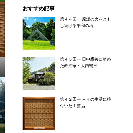
おすすめ記事
第４４回― 原爆の火をとも
し続ける平和の塔
第４３回― 日中親善に努め
た政治家・大内暢三
第４２回― 人々の生活に根
付いた工芸品