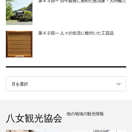
第４３回― 日中親善に努めた政治家・大内暢三
第４２回― 人々の生活に根付いた工芸品
月を選択
他の地域の観光情報
八女観光協会