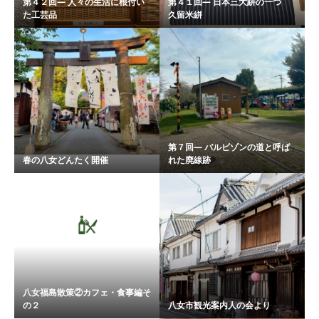
第４２回― 人々の生活に根付い
第４１回― 日本三大絣の一つ
た工芸品
久留米絣
第７回― バルビゾンの道と呼ば
春の八女どんたく開催
れた廃線跡
八女福島散策②カフェ・食事編そ
の２
八女市観光案内人の会より