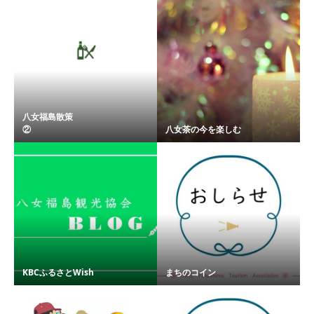
八女福島散策
② ...
八女茶の今を楽しむ
KBCふるさとWish
まちのコイン