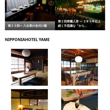
第１回燈籠人形 ― ２８０年以上
第２３回― 八女茶の名付け親
続く不思議な「から...
NIPPONIAHOTEL YAME