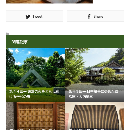
Tweet
Share
関連記事
第４４回― 原爆の火をともし続
第４３回― 日中親善に努めた政
ける平和の塔
治家・大内暢三