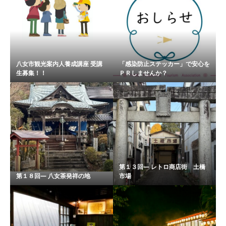
八女市観光案内人養成講座 受講
「感染防止ステッカー」で安心を
生募集！！
ＰＲしませんか？
第１３回― レトロ商店街 土橋
第１８回― 八女茶発祥の地
市場